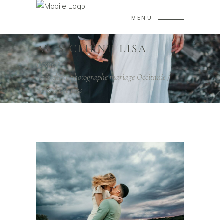
MENU
AVIS CLIENT LISA
Home
/
Avis client photographe mariage Occitanie
/
Avis client Lisa