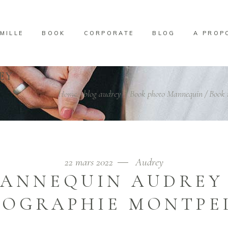
MILLE
BOOK
CORPORATE
BLOG
A PROP
EY
Home
/
blog audrey
/
Book photo Mannequin
/
Book 
22 mars 2022
Audrey
ANNEQUIN AUDREY
OGRAPHIE MONTPE