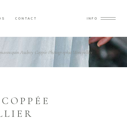
OS
CONTACT
INFO
mannequin Audrey Coppée Photographie Montpellier
 COPPÉE
LLIER