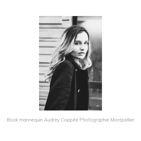
Book mannequin Audrey Coppée Photographie Montpellier