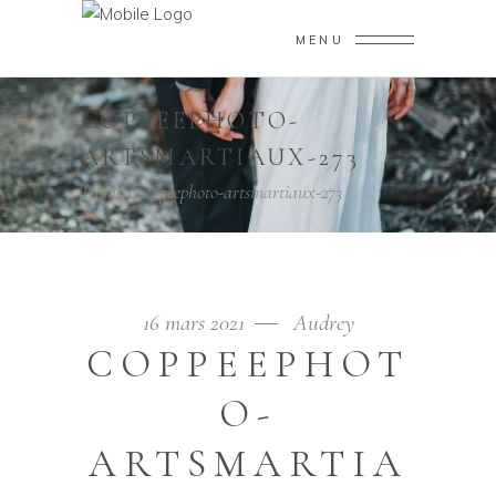
MENU
COPPEEPHOTO-
ARTSMARTIAUX-273
Home
/
coppeephoto-artsmartiaux-273
16 mars 2021
Audrey
COPPEEPHOT
O-
ARTSMARTIA