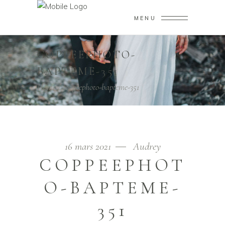
MENU
COPPEEPHOTO-
BAPTEME-351
Home
/
coppeephoto-bapteme-351
16 mars 2021
Audrey
COPPEEPHOT
O-BAPTEME-
351