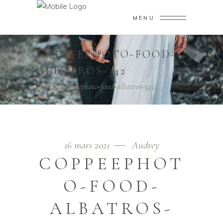
MENU
COPPEEPHOTO-FOOD-
ALBATROS-342
Home
/
coppeephoto-food-albatros-342
16 mars 2021
Audrey
COPPEEPHOT
O-FOOD-
ALBATROS-