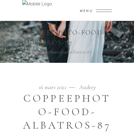
MENU
COPPEEPHOTO-FOOD-
ALBATROS-87
Home
/
coppeephoto-food-albatros-87
16 mars 2021
Audrey
COPPEEPHOT
O-FOOD-
ALBATROS-87