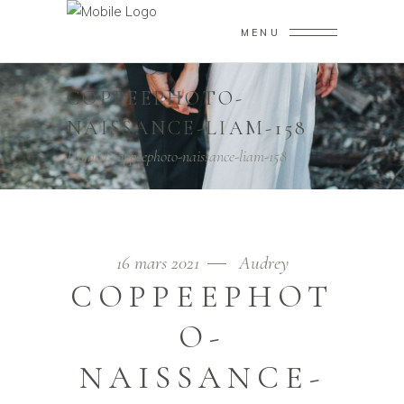
MENU
COPPEEPHOTO-
NAISSANCE-LIAM-158
Home
/
coppeephoto-naissance-liam-158
16 mars 2021
Audrey
COPPEEPHOT
O-
NAISSANCE-