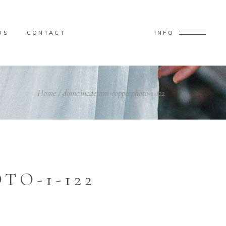
OS
CONTACT
INFO
Home
/
domainedetam-coppeephoto-1-122
O-1-122