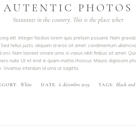
AUTENTIC PHOTOS
Staurants in the country. This is the place wher
ing elit. Integer facilisis lorem quis pretium posuere. Nam gravid
 Sed tellus justo, aliquam id eros sit amet, condimentum ullamcorpe
e id orci. Nam laoreet ornare urna, in varius nibh finibus sit ame
ibero nulla. Ut et erat in quam mattis rhoncus. Mauris dignissim p
te. Vivamus interdum id urna ut sagittis.
White
6 décembre 2019
Black and
EGORY:
DATE:
TAGS: