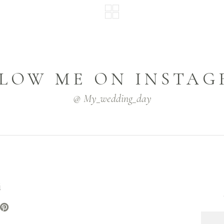
LOW ME ON INSTA
@ My_wedding_day
i