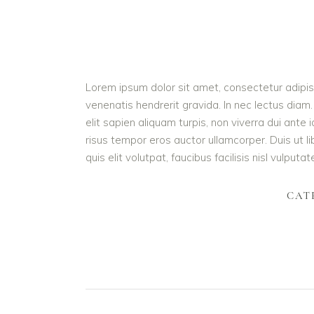
Lorem ipsum dolor sit amet, consectetur adipisc
venenatis hendrerit gravida. In nec lectus diam.
elit sapien aliquam turpis, non viverra dui ant
risus tempor eros auctor ullamcorper. Duis ut l
quis elit volutpat, faucibus facilisis nisl vulputa
CAT