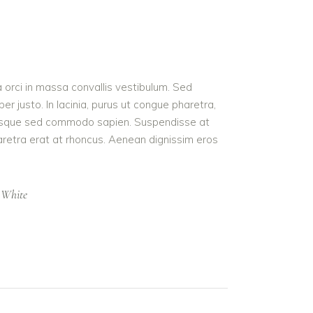
a orci in massa convallis vestibulum. Sed
r justo. In lacinia, purus ut congue pharetra,
t. Quisque sed commodo sapien. Suspendisse at
haretra erat at rhoncus. Aenean dignissim eros
 White