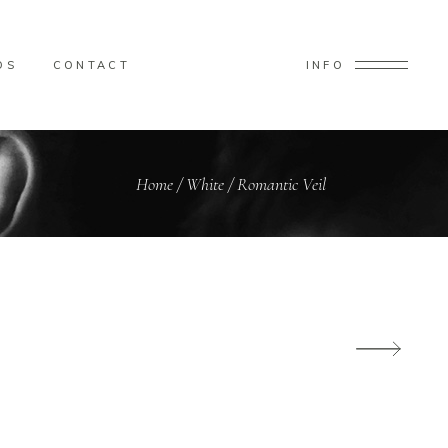
OS
CONTACT
INFO
Home
/
White
/
Romantic Veil