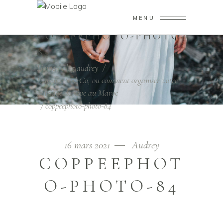
MENU
COPPEEPHOTO-PHOTO-
84
Home
/
blog audrey
/
L’agence So&Co, ou comment organiser votre
mariage de rêve au Maroc
/
coppeephoto-photo-84
16 mars 2021
Audrey
COPPEEPHOT
O-PHOTO-84