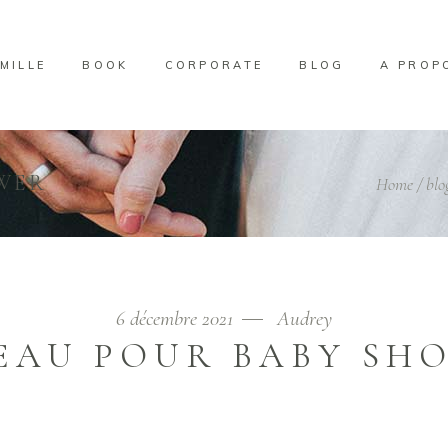
MILLE
BOOK
CORPORATE
BLOG
A PROP
WER
Home
/
blo
6 décembre 2021
Audrey
EAU POUR BABY SH