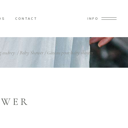
OS
CONTACT
INFO
g audrey
/
Baby Shower
/
Gâteau pour baby shower
OWER