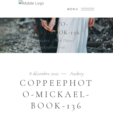
MENU
COPPEEPHOTO-
MICKAEL-BOOK-136
Home
/
blog audrey
/
Book Photo
/
coppeephoto-mickael-book-136
8 décembre 2021
Audrey
COPPEEPHOT
O-MICKAEL-
BOOK-136