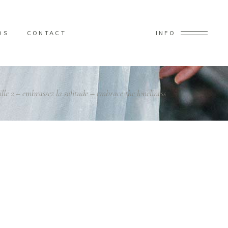
OS
CONTACT
INFO
le 2 – embrassez la solitude – embrace the loneliness