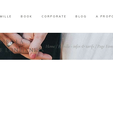
MILLE
BOOK
CORPORATE
BLOG
A PROP
SSEZ LA
Home
/
Famille - infos & tarifs
/
Page Famil
E LONELINESS