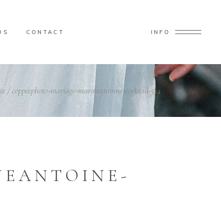
OS
CONTACT
INFO
te
/
coppeephoto-mariage-marineantoine-cocktail-514
NEANTOINE-