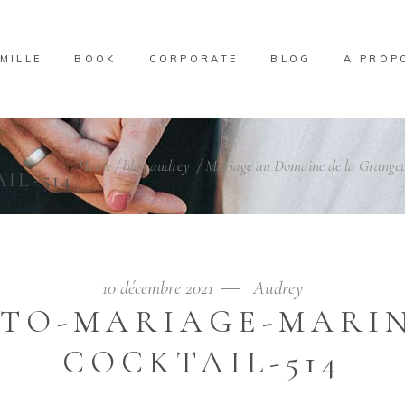
MILLE
BOOK
CORPORATE
BLOG
A PROP
-
Home
/
blog audrey
/
Mariage au Domaine de la Granget
IL-514
10 décembre 2021
Audrey
TO-MARIAGE-MARI
COCKTAIL-514