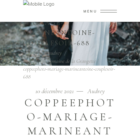
COPPEEPHOTO-
MENU
MARIAGE-
MARINEANTOINE-
COUPLESOIR-688
Home
/
blog audrey
/
Mariage au Domaine de la Grangette
/
coppeephoto-mariage-marineantoine-couplesoir-
688
10 décembre 2021
Audrey
COPPEEPHOT
O-MARIAGE-
MARINEANT