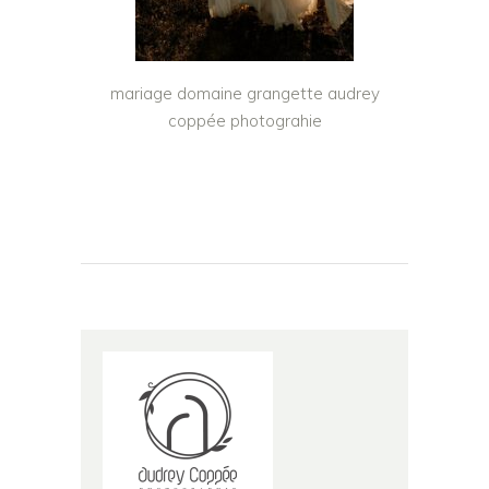
mariage domaine grangette audrey
coppée photograhie