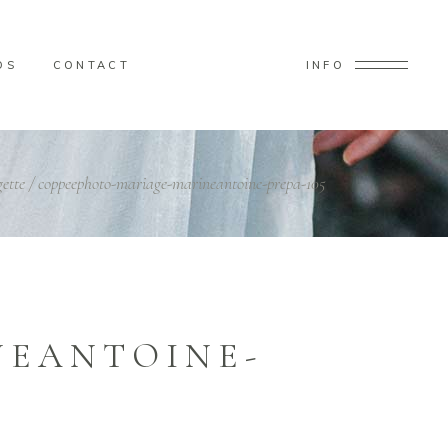
OS
CONTACT
INFO
ette
/
coppeephoto-mariage-marineantoine-prepa-105
NEANTOINE-