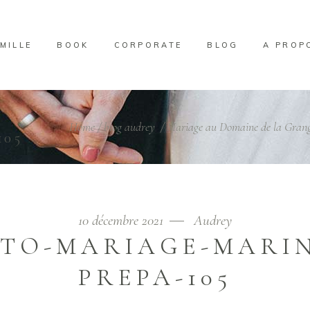
MILLE
BOOK
CORPORATE
BLOG
A PROP
-
Home
/
blog audrey
/
Mariage au Domaine de la Grang
105
10 décembre 2021
Audrey
TO-MARIAGE-MARI
PREPA-105