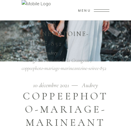
MENU
COPPEEPHOTO-
MARIAGE-
MARINEANTOINE-
SOIREE-852
Home
/
blog audrey
/
Mariage au Domaine de la Grangette
/
coppeephoto-mariage-marineantoine-soiree-852
10 décembre 2021
Audrey
COPPEEPHOT
O-MARIAGE-
MARINEANT