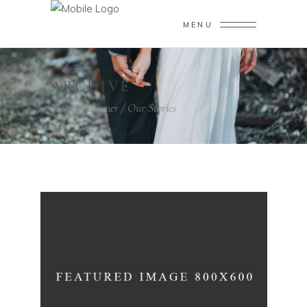
MENU
ARCHIVE
Home
/
Planner
/
Our Stories