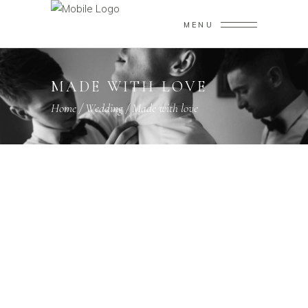
MENU
MADE WITH LOVE
Home
/
Wedding
/
Made with love