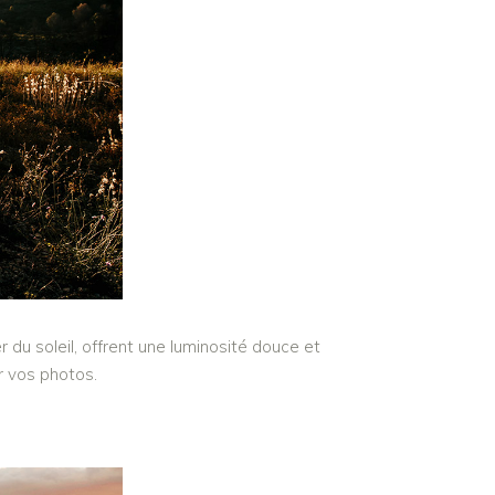
 du soleil, offrent une luminosité douce et
r vos photos.