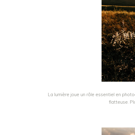
La lumière joue un rôle essentiel en photo
flatteuse. P