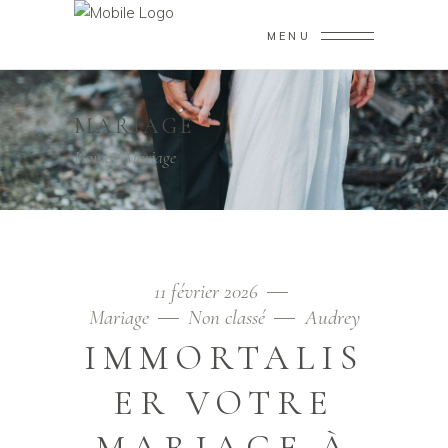
MENU
MARIAGE
Home
/
Mariage
11 février 2026
Mariage
Non classé
Audrey
IMMORTALIS
ER VOTRE