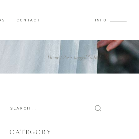
OS
CONTACT
INFO
Home
/
Posts tagged "salon"
Search
for:
CATEGORY